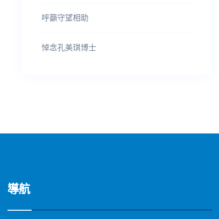
呼籲守望相助
悼念孔美琪博士
導航