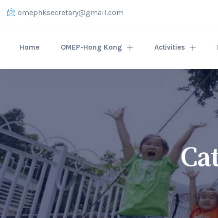
omephksecretary@gmail.com
Home
OMEP-Hong Kong
Activities
Ca