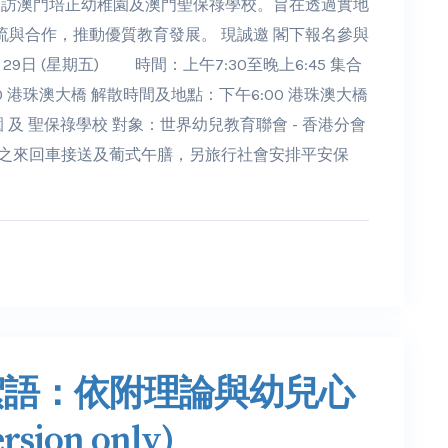
到訪澳門培正幼稚園及澳門聖保祿學校。旨在透過實地
與合作，推動優質教育發展。 現誠邀 閣下報名參與
9日 (星期五) 時間：上午7:30至晚上6:45 集合
10 港珠澳大橋 解散時間及地點：下午6:00 港珠澳大橋
園 及 聖保祿學校 對象：世界幼兒教育聯會 - 香港分會
澳門之來回車接送及葡式午膳，另旅行社會安排平安保
絮語：依附理論與幼兒心
sion only)