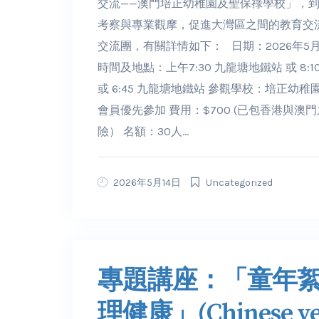
交流——澳門培正幼稚園及聖保祿學校」，
考察與專業觀摩，促進大灣區之間的教育交流
交流團，有關詳情如下： 日期：2026年5月2
時間及地點：上午7:30 九龍塘地鐵站 或 8:
或 6:45 九龍塘地鐵站 參觀學校：培正幼稚
會員優先參加 費用：$700 (已包香港與
險） 名額：30人...
2026年5月14日
Uncategorized
專題講座：「童年
理健康」(Chinese ver