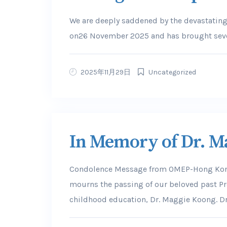
We are deeply saddened by the devastating 
on26 November 2025 and has brought severe 
2025年11月29日
Uncategorized
In Memory of Dr. M
Condolence Message from OMEP-Hong Kon
mourns the passing of our beloved past Pre
childhood education, Dr. Maggie Koong. Dr..