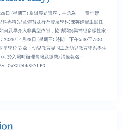
月29日 (星期三) 舉辦專題講座，主題為：「童年絮
科專科(兒童體智及行為發展學科)陳英婷醫生擔任
討如何及早介入非典型依附，協助弱勢與神經多樣性家
6年4月29日 (星期三) 時間：下午5:30至7:00
包玉星學校 對象：幼兒教育界同工及幼兒教育學系學生
30 (可於入場時辦理會籍及繳費) 講座報名：
m/SV_0eX5t9bkSKY1fEO
ion