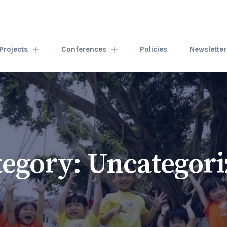
Projects
Conferences
Policies
Newslette
tegory:
Uncategori